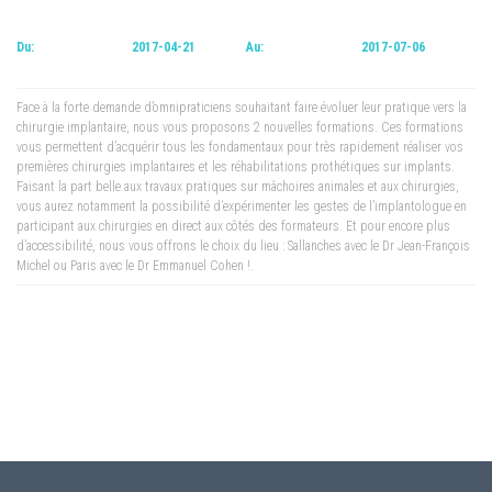
Du:
2017-04-21
Au:
2017-07-06
Face à la forte demande d’omnipraticiens souhaitant faire évoluer leur pratique vers la
chirurgie implantaire, nous vous proposons 2 nouvelles formations. Ces formations
vous permettent d’acquérir tous les fondamentaux pour très rapidement réaliser vos
premières chirurgies implantaires et les réhabilitations prothétiques sur implants.
Faisant la part belle aux travaux pratiques sur mâchoires animales et aux chirurgies,
vous aurez notamment la possibilité d’expérimenter les gestes de l’implantologue en
participant aux chirurgies en direct aux côtés des formateurs. Et pour encore plus
d’accessibilité, nous vous offrons le choix du lieu : Sallanches avec le Dr Jean-François
Michel ou Paris avec le Dr Emmanuel Cohen !.