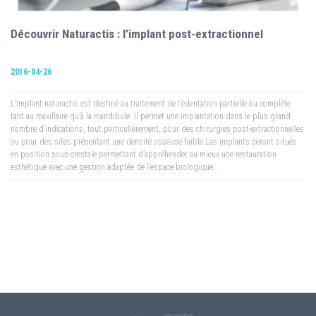
Découvrir Naturactis : l’implant post-extractionnel
2016-04-26
L’implant naturactis est destiné au traitement de l’édentation partielle ou complète
tant au maxillaire qu’à la mandibule. Il permet une implantation dans le plus grand
nombre d’indications, tout particulièrement, pour des chirurgies post-extractionnelles
ou pour des sites présentant une densité osseuse faible.Les implants seront situés
en position sous-crestale permettant d’appréhender au mieux une restauration
esthétique avec une gestion adaptée de l’espace biologique..